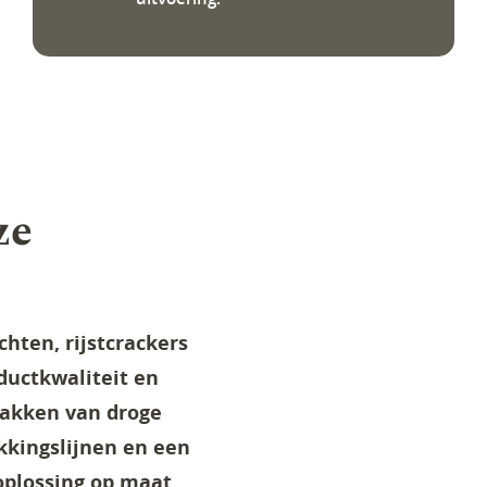
ze
chten, rijstcrackers
oductkwaliteit en
rpakken van droge
kingslijnen en een
oplossing op maat