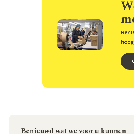
We
mo
Beni
hoog
Benieuwd wat we voor u kunnen