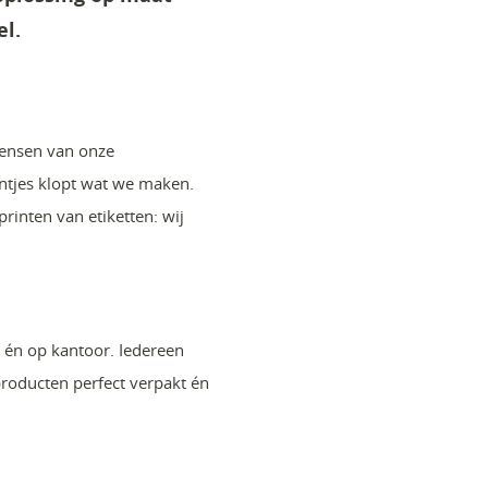
el.
wensen van onze
ntjes klopt wat we maken.
inten van etiketten: wij
 én op kantoor. Iedereen
producten perfect verpakt én