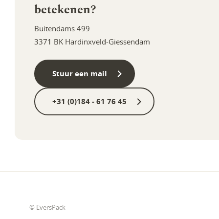
betekenen?
Buitendams 499
3371 BK Hardinxveld-Giessendam
Stuur een mail
+31 (0)184 - 61 76 45
© EversPack