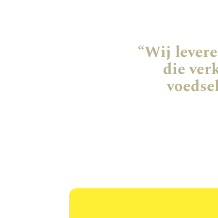
“Wij lever
die ver
voedsel